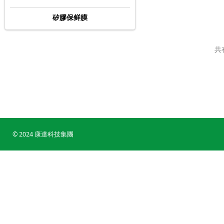
矽膠保鲜膜
共
© 2024 康達科技集團